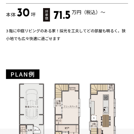
30
万円（税込）～
坪
71.5
本体
坪
単
価
3 階に中庭リビングのある家！採光を工夫してどの部屋も明るく。狭
小地でも広々快適に過ごせます
PLAN例