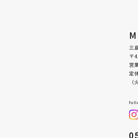
M
三島
〒4
営業
定
（
fol
0